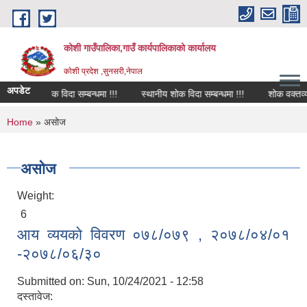
Skip to main content
कोशी गाउँपालिका,गाउँ कार्यपालिकाको कार्यालय
काेशी प्रदेश ,सुनसरी,नेपाल
अपडेट
शोक विदा सम्बन्धमा !!!
स्थानीय शोक विदा सम्बन्धमा !!!
शोक वक्तव्य
You are here
Home
» असोज
असोज
Weight:
6
आय व्ययकाे विवरण ०७८/०७९ , २०७८/०४/०१
-२०७८/०६/३०
Submitted on:
Sun, 10/24/2021 - 12:58
दस्तावेज: