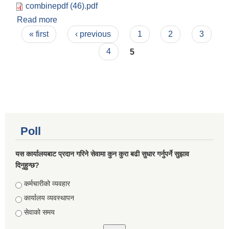
combinepdf (46).pdf
Read more
about आय व्ययकाे विवरण ०७८/०७९ , २०७८/०४/०१
Pages
-२०७८/०६/३०
« first
‹ previous
1
2
3
4
5
Poll
यस कार्यालयबाट प्रदान गरिने सेवामा कुन कुरा बढी सुधार गर्नुपर्ने सुझाव
दिनुहुन्छ?
Choices
कर्मचारीको व्यवहार
कार्यालय व्यवस्थापन
सेवाको समय