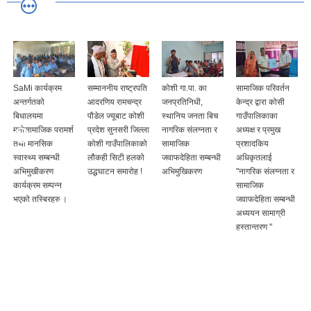
SaMi कार्यक्रम
सम्माननीय राष्ट्रपति
कोशी गा.पा. का
सामाजिक परिवर्तन
अन्तर्गतको
आदरणिय रामचन्द्र
जनप्रतिनिधी,
केन्द्र द्वारा कोसी
बिधालयमा
पौडेल ज्यूबाट कोशी
स्थानिय जनता बिच
गाउँपालिकाका
मनोसामाजिक परामर्श
प्रदेश सुनसरी जिल्ला
नागरिक संलग्नता र
अध्यक्ष र प्रमुख
तथा मानसिक
कोशी गाउँपालिकाको
सामाजिक
प्रशादकिय
स्वास्थ्य सम्बन्धी
लौकही सिटी हलको
जवाफदेहिता सम्बन्धी
अधिकृतलाई
अभिमुखीकरण
उद्धघाटन समारोह !
अभिमुखिकरण
"नागरिक संलग्नता र
कार्यक्रम सम्पन्न
सामाजिक
भएको तस्बिरहरु ।
जवाफदेहिता सम्बन्धी
अध्ययन सामाग्री
हस्तान्तरण "