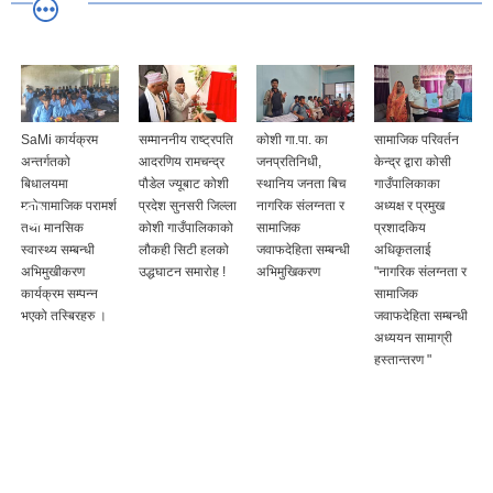
SaMi कार्यक्रम
सम्माननीय राष्ट्रपति
कोशी गा.पा. का
सामाजिक परिवर्तन
अन्तर्गतको
आदरणिय रामचन्द्र
जनप्रतिनिधी,
केन्द्र द्वारा कोसी
बिधालयमा
पौडेल ज्यूबाट कोशी
स्थानिय जनता बिच
गाउँपालिकाका
मनोसामाजिक परामर्श
प्रदेश सुनसरी जिल्ला
नागरिक संलग्नता र
अध्यक्ष र प्रमुख
तथा मानसिक
कोशी गाउँपालिकाको
सामाजिक
प्रशादकिय
स्वास्थ्य सम्बन्धी
लौकही सिटी हलको
जवाफदेहिता सम्बन्धी
अधिकृतलाई
अभिमुखीकरण
उद्धघाटन समारोह !
अभिमुखिकरण
"नागरिक संलग्नता र
कार्यक्रम सम्पन्न
सामाजिक
भएको तस्बिरहरु ।
जवाफदेहिता सम्बन्धी
अध्ययन सामाग्री
हस्तान्तरण "