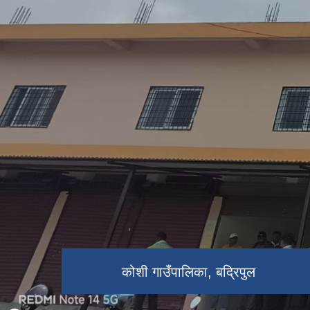
कोशी टप्पु बन्य जन्तु आरक्ष
कोशी ब्यारेज
कोशी गाउँपालिका, बद्रिपुल