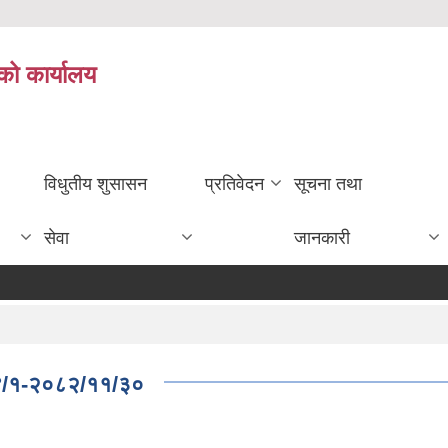
को कार्यालय
विधुतीय शुसासन
प्रतिवेदन
सूचना तथा
सेवा
जानकारी
४/१-२०८२/११/३०