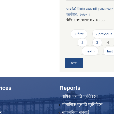
घ बर्गको निर्माण व्यवसायी इजाजतपत्र स
कार्यविधि, २०७५ ।
मिति:
10/19/2018 - 10:55
Pages
« first
‹ previous
2
3
4
next ›
last
अन्य
ices
Reports
वार्षिक प्रगति प्रतिवेदन
ा
चौमासिक प्रगति प्रतिवेदन
र
सार्वजनिक सुनुवाई