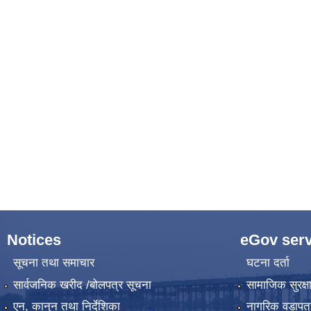
Notices
eGov serv
सूचना तथा समाचार
घटना दर्ता
सार्वजनिक खरीद /बोलपत्र सूचना
सामाजिक सुरक्ष
एन, कानुन तथा निर्देशिका
नागरिक वडापत्