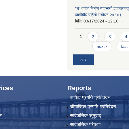
"घ" वर्गको निर्माण व्यवसायी इजाजतपत्र
कार्यविधि पहिलो संशोधन २०८०।
मिति:
03/17/2024 - 12:10
Pages
1
2
3
4
next ›
last
अन्य
ices
Reports
वार्षिक प्रगति प्रतिवेदन
ा
चौमासिक प्रगति प्रतिवेदन
र
सार्वजनिक सुनुवाई
सार्वजनिक परीक्षण