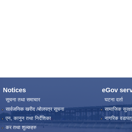
Notices
eGov serv
सूचना तथा समाचार
घटना दर्ता
सार्वजनिक खरीद /बोलपत्र सूचना
सामाजिक सुरक्ष
एन, कानुन तथा निर्देशिका
नागरिक वडापत्
कर तथा शुल्कहरु