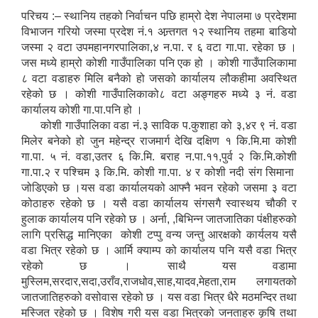
परिचय :– स्थानिय तहको निर्वाचन पछि हाम्रो देश नेपालमा ७ प्रदेशमा
विभाजन गरियो जस्मा प्रदेश नं.१ अन्र्तगत १२ स्थानिय तहमा बाडियो
जस्मा २ वटा उपमहानगरपालिका,४ न.पा. र ६ वटा गा.पा. रहेका छ ।
जस मध्ये हाम्रो कोशी गाउँपालिका पनि एक हो । कोशी गाउँपालिकामा
८ वटा वडाहरु मिलि बनैको हो जसको कार्यालय लौकहीमा अवस्थित
रहेको छ । कोशी गाउँपालिकाको८ वटा अङ्गहरु मध्ये ३ नं. वडा
कार्यालय कोशी गा.पा.पनि हो ।
कोशी गाउँपालिका वडा नं.३ साविक प.कुशाहा को ३,४र ९ नं. वडा
मिलेर बनेको हो जुन महेन्द्र राजमार्ग देखि दक्षिण १ कि.मि.मा कोशी
गा.पा. ५ नं. वडा,उतर ६ कि.मि. बराह न.पा.११,पुर्व २ कि.मि.कोशी
गा.पा.२ र पश्चिम ३ कि.मि. कोशी गा.पा. ४ र कोशी नदी संग सिमाना
जोडिएको छ ।यस वडा कार्यालयको आफ्नै भवन रहेको जसमा ३ वटा
कोठाहरु रहेको छ । यसै वडा कार्यालय संगसगै स्वास्थय चौकी र
हुलाक कार्यालय पनि रहेको छ । अर्ना, ,बिभिन्न जातजातिका पंक्षीहरुको
लागि प्रसिद्ध मानिएका कोशी टप्पु वन्य जन्तु आरक्षको कार्यलय यसै
वडा भित्र रहेको छ । आर्मि क्याम्प को कार्यालय पनि यसै वडा भित्र
रहेको छ । साथै यस वडामा
मुस्लिम,सरदार,सदा,उराँव,राजधोव,साह,यादव,मेहता,राम लगायतको
जातजातिहरुको वसोवास रहेको छ । यस वडा भित्र धैरे मठमन्दिर तथा
मस्जित रहेको छ । विशेष गरी यस वडा भित्रको जनताहरु कृषि तथा