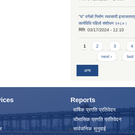
"घ" वर्गको निर्माण व्यवसायी इजाजतपत्र
कार्यविधि पहिलो संशोधन २०८०।
मिति:
03/17/2024 - 12:10
Pages
1
2
3
4
next ›
last
अन्य
ices
Reports
वार्षिक प्रगति प्रतिवेदन
ा
चौमासिक प्रगति प्रतिवेदन
र
सार्वजनिक सुनुवाई