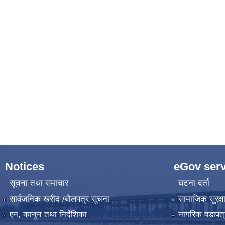
Notices
eGov serv
सूचना तथा समाचार
घटना दर्ता
सार्वजनिक खरीद /बोलपत्र सूचना
सामाजिक सुरक्ष
एन, कानुन तथा निर्देशिका
नागरिक वडापत्