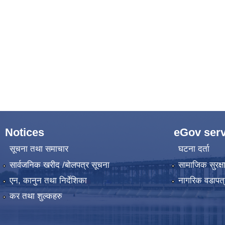
Notices
eGov serv
सूचना तथा समाचार
घटना दर्ता
सार्वजनिक खरीद /बोलपत्र सूचना
सामाजिक सुरक्ष
एन, कानुन तथा निर्देशिका
नागरिक वडापत्
कर तथा शुल्कहरु