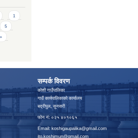
1
5
 »
सम्पर्क विवरण
कोशी गाउँपालिका
गाउँ कार्यपालिकाको कार्यालय
बद्रीपुल, सुनसरी
फोन नं: ०२५ ४०१०६५
Email:
koshigaupalika@gmail.com
ito.koshimun@gmail.com