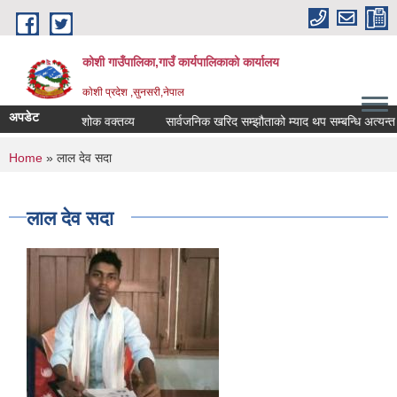
Skip to main content
कोशी गाउँपालिका,गाउँ कार्यपालिकाको कार्यालय
काेशी प्रदेश ,सुनसरी,नेपाल
अपडेट
स्थानीय शोक विदा सम्बन्धमा !!!
शोक वक्तव्य
सार्वजनिक खरिद सम्झौताको म्याद थप सम्बन्धि अत्यन्त 
You are here
Home
» लाल देव सदा
लाल देव सदा