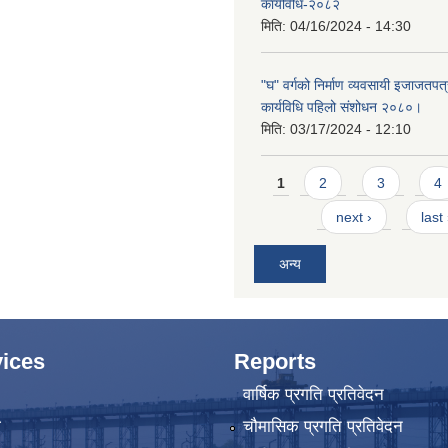
कार्यविधि-२०८२
मिति:
04/16/2024 - 14:30
"घ" वर्गको निर्माण व्यवसायी इजाजतपत्र
कार्यविधि पहिलो संशोधन २०८०।
मिति:
03/17/2024 - 12:10
Pages
1
2
3
4
next ›
last
अन्य
ices
Reports
वार्षिक प्रगति प्रतिवेदन
ा
चौमासिक प्रगति प्रतिवेदन