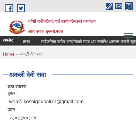
Skip to main content
कोशी गाउँपालिका,गाउँ कार्यपालिकाको कार्यालय
काेशी प्रदेश ,सुनसरी,नेपाल
अपडेट
शोक वक्तव्य
सार्वजनिक खरिद सम्झौताको म्याद थप सम्बन्धि अत्यन्त जरुरी सूचन
You are here
Home
» अकली देवी सदा
अकली देवी सदा
वडा सदस्य
ईमेल:
ward5.koshigaupalika@gmail.com
फोन:
९८०६३५०६१५