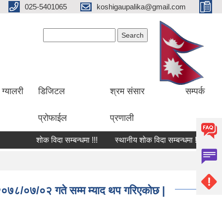
025-5401065
koshigaupalika@gmail.com
Search form
Search
ग्यालरी
डिजिटल
श्रम संसार
सम्पर्क
प्रोफाईल
प्रणाली
शोक विदा सम्बन्धमा !!!
स्थानीय शोक विदा सम्बन्धमा !!!
शोक व
ि २०७८/०७/०२ गते सम्म म्याद थप गरिएकोछ |