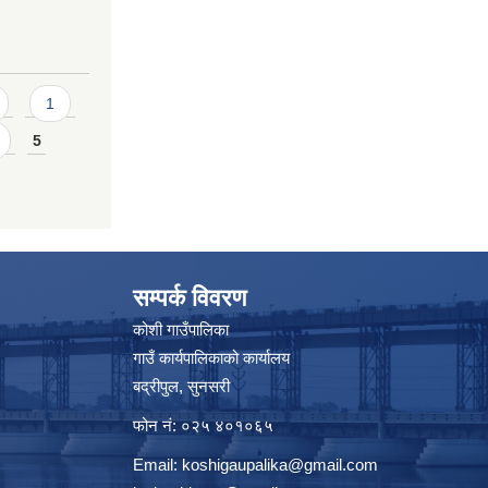
1
5
सम्पर्क विवरण
कोशी गाउँपालिका
गाउँ कार्यपालिकाको कार्यालय
बद्रीपुल, सुनसरी
फोन नं: ०२५ ४०१०६५
Email:
koshigaupalika@gmail.com