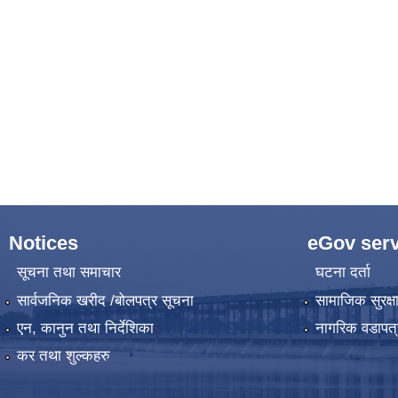
Notices
eGov serv
सूचना तथा समाचार
घटना दर्ता
सार्वजनिक खरीद /बोलपत्र सूचना
सामाजिक सुरक्ष
एन, कानुन तथा निर्देशिका
नागरिक वडापत्
कर तथा शुल्कहरु