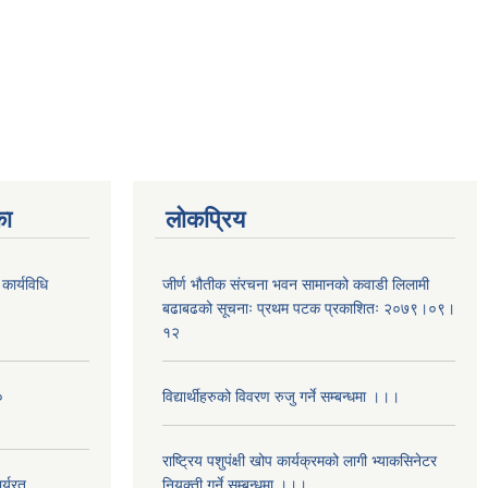
का
लोकप्रिय
कार्यविधि
जीर्ण भौतीक संरचना भवन सामानको कवाडी लिलामी
बढाबढको सूचनाः प्रथम पटक प्रकाशितः २०७९।०९।
१२
०
विद्यार्थीहरुको विवरण रुजु गर्ने सम्बन्धमा ।।।
राष्ट्रिय पशुपंक्षी खोप कार्यक्रमको लागी भ्याकसिनेटर
र्यरत
नियुक्ती गर्ने सम्बन्धमा ।।।