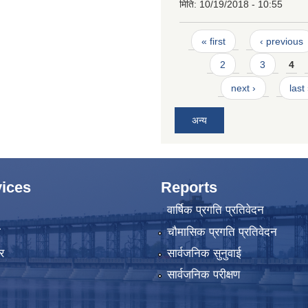
मिति:
10/19/2018 - 10:55
Pages
« first
‹ previous
2
3
4
next ›
last
अन्य
ices
Reports
वार्षिक प्रगति प्रतिवेदन
ा
चौमासिक प्रगति प्रतिवेदन
र
सार्वजनिक सुनुवाई
सार्वजनिक परीक्षण