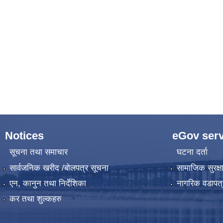
Notices
eGov serv
सूचना तथा समाचार
घटना दर्ता
सार्वजनिक खरीद /बोलपत्र सूचना
सामाजिक सुरक्ष
एन, कानुन तथा निर्देशिका
नागरिक वडापत्
कर तथा शुल्कहरु