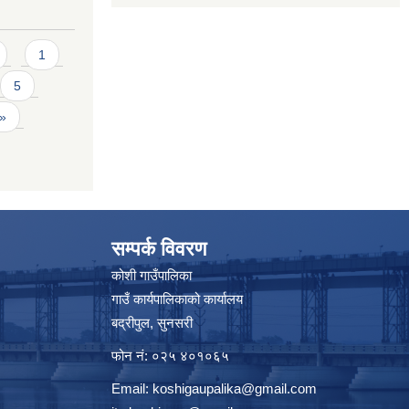
1
5
 »
सम्पर्क विवरण
कोशी गाउँपालिका
गाउँ कार्यपालिकाको कार्यालय
बद्रीपुल, सुनसरी
फोन नं: ०२५ ४०१०६५
Email:
koshigaupalika@gmail.com