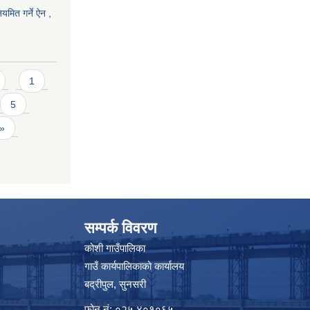
यमित गर्ने ऐन ,
1
5
 »
सम्पर्क विवरण
कोशी गाउँपालिका
गाउँ कार्यपालिकाको कार्यालय
बद्रीपुल, सुनसरी
फोन नं: ०२५ ४०१०६५