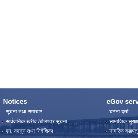
Notices
eGov serv
सूचना तथा समाचार
घटना दर्ता
सार्वजनिक खरीद /बोलपत्र सूचना
सामाजिक सुरक्ष
एन, कानुन तथा निर्देशिका
नागरिक वडापत्