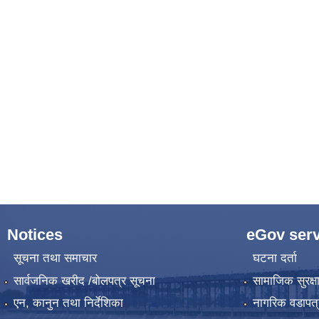
Notices
eGov serv
सूचना तथा समाचार
घटना दर्ता
सार्वजनिक खरीद /बोलपत्र सूचना
सामाजिक सुरक्ष
एन, कानुन तथा निर्देशिका
नागरिक वडापत्