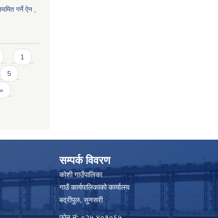
यमित गर्ने ऐन ,
1
5
 »
सम्पर्क विवरण
कोशी गाउँपालिका
गाउँ कार्यपालिकाको कार्यालय
बद्रीपुल, सुनसरी
फोन नं: ०२५ ४०१०६५