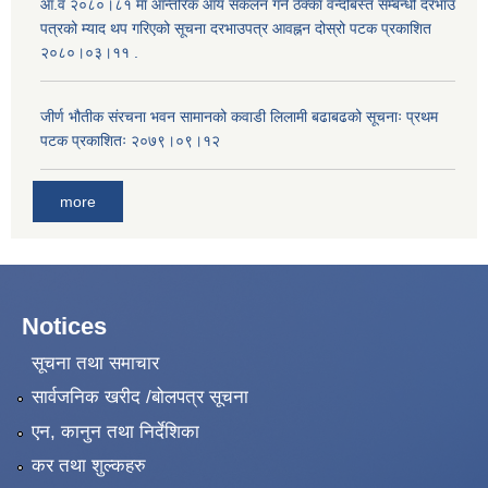
आ.व २०८०।८१ मा आन्तरिक आय संकलन गर्ने ठेक्का वन्दोबस्त सम्बन्धी दरभाउ
पत्रको म्याद थप गरिएको सूचना दरभाउपत्र आवह्नन दोस्रो पटक प्रकाशित
२०८०।०३।११ .
जीर्ण भौतीक संरचना भवन सामानको कवाडी लिलामी बढाबढको सूचनाः प्रथम
पटक प्रकाशितः २०७९।०९।१२
more
Notices
सूचना तथा समाचार
सार्वजनिक खरीद /बोलपत्र सूचना
एन, कानुन तथा निर्देशिका
कर तथा शुल्कहरु