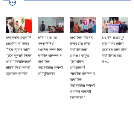
सम्माननीय राष्ट्रपति
कोशी गा.पा. का
सामाजिक परिवर्तन
४५ दिने आधारभुत
आदरणिय रामचन्द्र
जनप्रतिनिधी,
केन्द्र द्वारा कोसी
ब्यूटी पार्लर तालिम
पौडेल ज्यूबाट कोशी
स्थानिय जनता बिच
गाउँपालिकाका
उदघाटन सत्र कोशी
प्रदेश सुनसरी जिल्ला
नागरिक संलग्नता र
अध्यक्ष र प्रमुख
गाउँपालिका वडा
कोशी गाउँपालिकाको
सामाजिक
प्रशादकिय
नं-०८
लौकही सिटी हलको
जवाफदेहिता सम्बन्धी
अधिकृतलाई
उद्धघाटन समारोह !
अभिमुखिकरण
"नागरिक संलग्नता र
सामाजिक
जवाफदेहिता सम्बन्धी
अध्ययन सामाग्री
हस्तान्तरण "