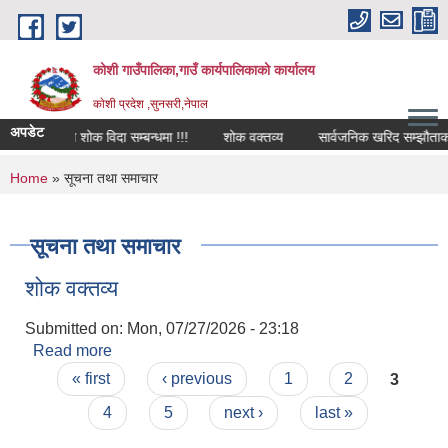
Skip to main content
कोशी गाउँपालिका,गाउँ कार्यपालिकाको कार्यालय
काेशी प्रदेश ,सुनसरी,नेपाल
अपडेट
स्थानीय शोक विदा सम्बन्धमा !!!
शोक वक्तव्य
सार्वजनिक खरिद सम्झौताको म्
You are here
Home
» सूचना तथा समाचार
सूचना तथा समाचार
शोक वक्तव्य
Submitted on:
Mon, 07/27/2026 - 23:18
Read more
about शोक वक्तव्य
Pages
« first
‹ previous
1
2
3
4
5
next ›
last »