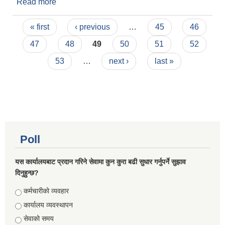
Read more
about परीक्षा संचालन वारे सुचना |||
Pages
« first
‹ previous
…
45
46
47
48
49
50
51
52
53
…
next ›
last »
Poll
यस कार्यालयबाट प्रदान गरिने सेवामा कुन कुरा बढी सुधार गर्नुपर्ने सुझाव
दिनुहुन्छ?
Choices
कर्मचारीको व्यवहार
कार्यालय व्यवस्थापन
सेवाको समय